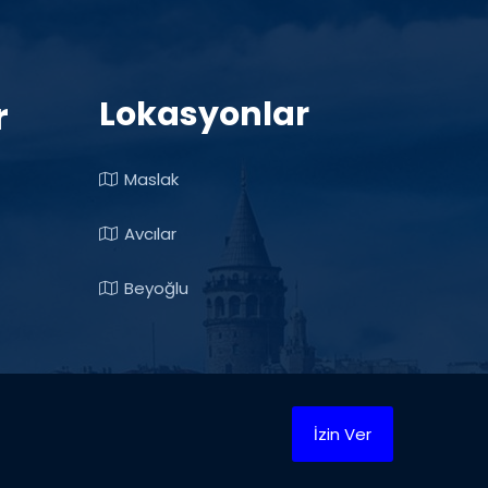
r
Lokasyonlar
Maslak
Avcılar
Beyoğlu
İzin Ver