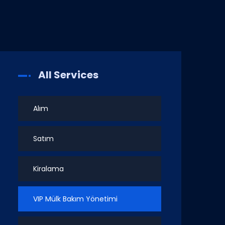
All Services
Alım
Satım
Kiralama
VIP Mülk Bakım Yönetimi