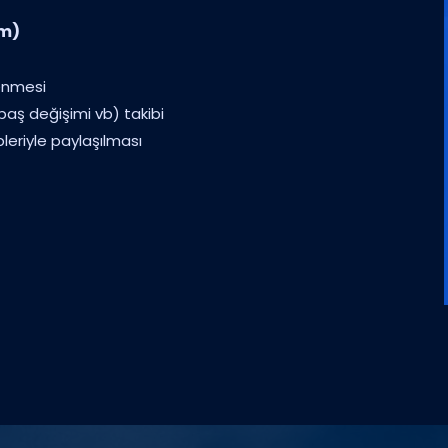
ım)
lenmesi
rbaş değişimi vb) takibi
leriyle paylaşılması