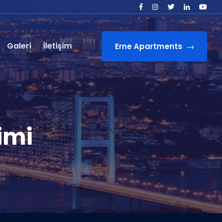
Galeri
İletişim
Erne Apartments
imi